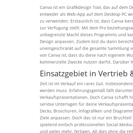
Canva ist ein Grafikdesign Tool, das auf dem Dr
entweder als Web-App auf dem Desktop-PC wie
zu verwenden. Erstaunlich ist, dass Canva bere
zur Verfügung stellt. Mit dem Pro beziehung
unbegrenzte Macht dieses Programms und kann
Design anpassen. Zudem bist du dann berechti
uneingeschränkt auf die gesamte Sammlung vo
von Canva ist, dass du diese nach eigenem W
kommerzielle Zwecke nutzen darfst. Darüber hi
Einsatzgebiet in Vertrieb
Zeit ist im Verkauf ein rares Gut. Insbesonder
werden muss. Erfahrungsgemäß fällt darunter
Verkaufspräsentationen. Doch Canva schafft hi
seriöse Unterlagen für deine Verkaufspräsentat
Decks, Broschüren, Infografiken und Diagramme 
Ziele anpassen. Doch das ist nur ein Bruchtei
spielend einfach professionellen Social-Media
und vieles mehr, fertigen. All dies ohne die Hil