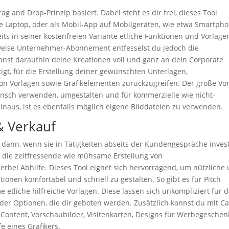
ag and Drop-Prinzip basiert. Dabei steht es dir frei, dieses Tool
 Laptop, oder als Mobil-App auf Mobilgeräten, wie etwa Smartpho
its in seiner kostenfreien Variante etliche Funktionen und Vorlage
sweise Unternehmer-Abonnement entfesselst du jedoch die
st daraufhin deine Kreationen voll und ganz an dein Corporate
gt, für die Erstellung deiner gewünschten Unterlagen,
n Vorlagen sowie Grafikelementen zurückzugreifen. Der große Vor
unsch verwenden, umgestalten und für kommerzielle wie nicht-
naus, ist es ebenfalls möglich eigene Bilddateien zu verwenden.
 & Verkauf
e dann, wenn sie in Tätigkeiten abseits der Kundengespräche invest
 die zeitfressende wie mühsame Erstellung von
erbei Abhilfe. Dieses Tool eignet sich hervorragend, um nützliche
ionen komfortabel und schnell zu gestalten. So gibt es für Pitch
etliche hilfreiche Vorlagen. Diese lassen sich unkompliziert für 
l der Optionen, die dir geboten werden. Zusätzlich kannst du mit C
-Content, Vorschaubilder, Visitenkarten, Designs für Werbegeschen
fe eines Grafikers.