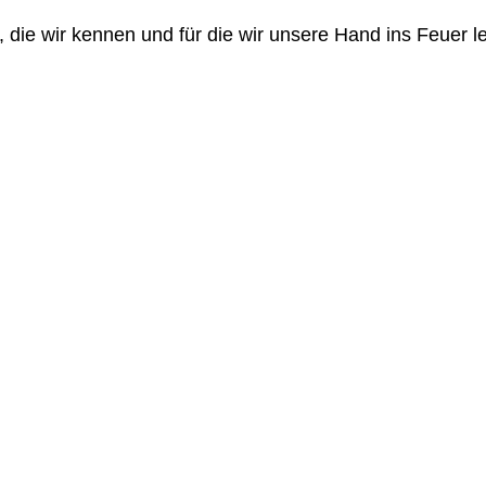
or, die wir kennen und für die wir unsere Hand ins Feuer 
ind ein Bonus-Content zum Buch „Verkaufsgespräche mi
 Begleiter zum Buch "Verkaufsgespräche mit MS Teams &
eiten SALES PROMPT #1 – Fehlerfrei schreiben Prompts fü