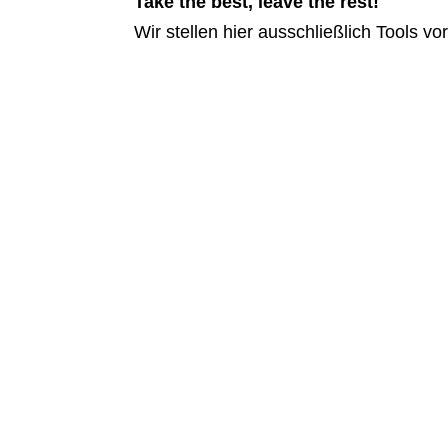
Take the best, leave the rest!
Wir stellen hier ausschließlich Tools v
Diese Videokonferenz-Tool Basics s
Dieser Leitfaden ist dein kompakter
Schnelle Erfolge für effizientes Arb