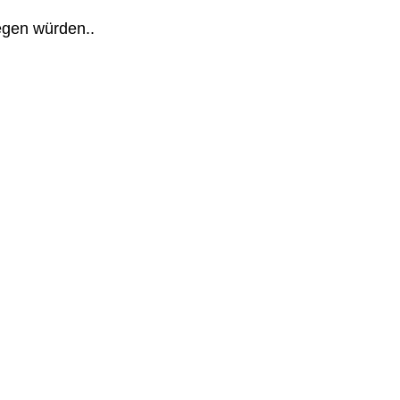
legen würden..
t MS Teams...
 Co:...
r die...