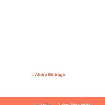
Instagram ist eine Social-Media-Plattf
Microsoft To Do ist ein digitaler Tage
« Ältere Einträge
Impressum
Datenschutzerklärung