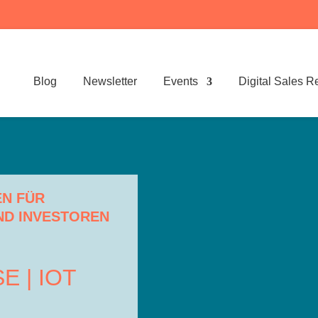
Blog
Newsletter
Events
Digital Sales R
N FÜR
ND INVESTOREN
 | IOT