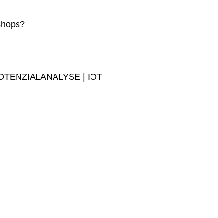
shops?
 POTENZIALANALYSE | IOT