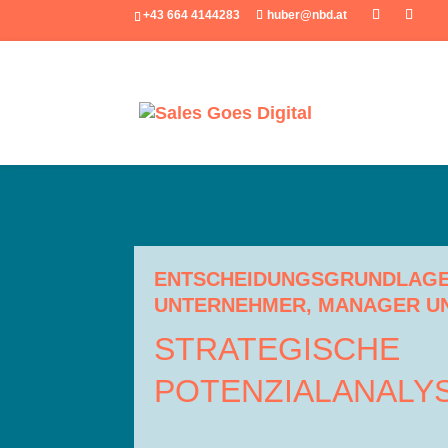
+43 664 4144283
huber@nbd.at
ENTSCHEIDUNGSGRUNDLAGE
UNTERNEHMER, MANAGER U
STRATEGISCHE
POTENZIALANALYSE